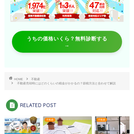
うちの価格いくら？無料診断する
→
HOME
不動産
不動産売却時にはどのくらいの税金がかかるの？節税方法と合わせて解説
RELATED POST
産
不動産
不動産