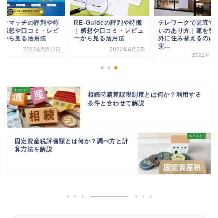
ビンマッチの評判や特
RE-Guideの評判や特徴
テレワークで見直す
｜感想や口コミ・レビ
｜感想や口コミ・レビュ
いのあり方｜家を売
ーから見る活用法
ーから見る活用法
外に住み替えるのは
実...
2022年5月12日
2022年6月2日
2022年3
相続時精算課税制度とは何か？利用する
条件と合わせて解説
固定資産税評価額とは何か？調べ方と計
算方法を解説