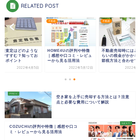
RELATED POST
産
不動産
不動産
動産査定はどのような
HOME4Uの評判や特徴
不動産売却時にはど
れですすむ？知ってお
｜感想や口コミ・レビュ
らいの税金がかかる
べきポイント
ーから見る活用法
節税方法と合わせて
2022年4月5日
2022年5月12日
2022年4
空き家を上手に売却する方法とは？注意
点と必要な費用について解説
COZUCHIの評判や特徴｜感想や口コ
ミ・レビューから見る活用法